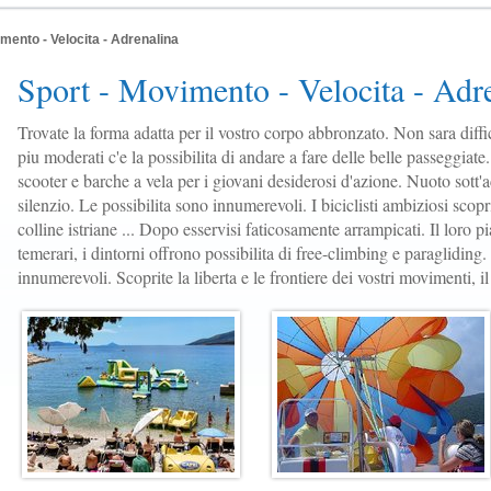
mento - Velocita - Adrenalina
Sport - Movimento - Velocita - Adr
Trovate la forma adatta per il vostro corpo abbronzato. Non sara diffici
piu moderati c'e la possibilita di andare a fare delle belle passeggia
scooter e barche a vela per i giovani desiderosi d'azione. Nuoto sott'
silenzio. Le possibilita sono innumerevoli. I biciclisti ambiziosi scopri
colline istriane ... Dopo esservisi faticosamente arrampicati. Il loro p
temerari, i dintorni offrono possibilita di free-climbing e paragliding
innumerevoli. Scoprite la liberta e le frontiere dei vostri movimenti, il