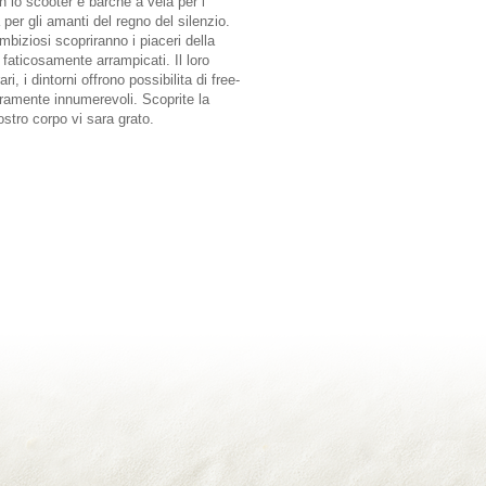
 lo scooter e barche a vela per i
per gli amanti del regno del silenzio.
ambiziosi scopriranno i piaceri della
i faticosamente arrampicati. Il loro
, i dintorni offrono possibilita di free-
eramente innumerevoli. Scoprite la
vostro corpo vi sara grato.