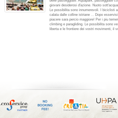
belle passeggiate. Aquapark, passeggiate con
giovani desiderosi d'azione. Nuoto sott'acqua 
Le possibilita sono innumerevoli. I biciclisti 
calata dalle colline istriane ... Dopo esservis
piacere sara percio maggiore! Per i piu temerari
climbing e paragliding. Le possibilita sono v
liberta e le frontiere dei vostri movimenti, il 