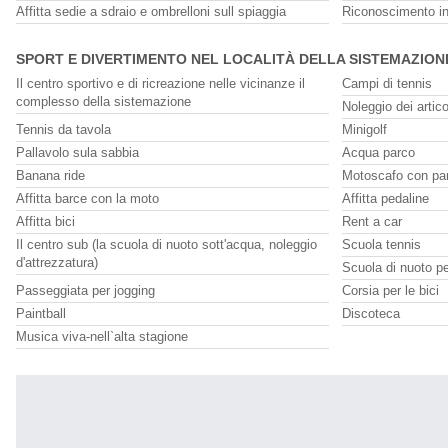
Affitta sedie a sdraio e ombrelloni sull spiaggia
Riconoscimento in
SPORT E DIVERTIMENTO NEL LOCALITÀ DELLA SISTEMAZION
Il centro sportivo e di ricreazione nelle vicinanze il
Campi di tennis
complesso della sistemazione
Noleggio dei artico
Tennis da tavola
Minigolf
Pallavolo sula sabbia
Acqua parco
Banana ride
Motoscafo con pa
Affitta barce con la moto
Affitta pedaline
Affitta bici
Rent a car
Il centro sub (la scuola di nuoto sott'acqua, noleggio
Scuola tennis
d'attrezzatura)
Scuola di nuoto p
Passeggiata per jogging
Corsia per le bici
Paintball
Discoteca
Musica viva-nell`alta stagione