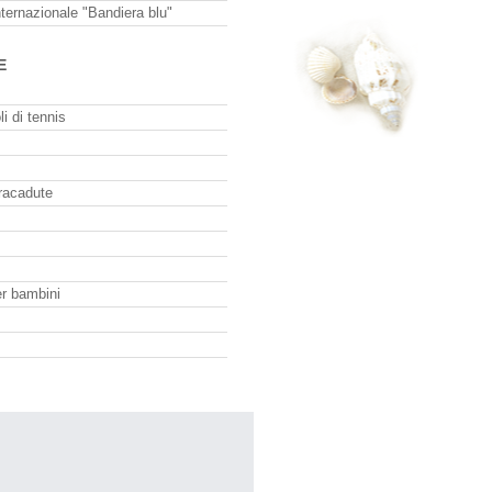
ternazionale "Bandiera blu"
E
li di tennis
racadute
er bambini