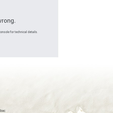
wrong.
onsole for technical details.
abac