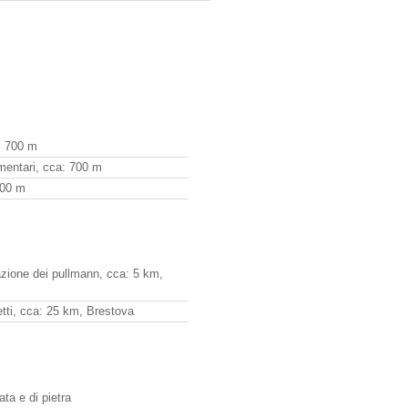
: 700 m
imentari, cca: 700 m
900 m
azione dei pullmann, cca: 5 km,
hetti, cca: 25 km, Brestova
ata e di pietra